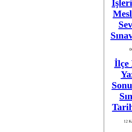
İşler
Mesl
Sev
Sına
0
İlçe
Ya
Sonu
Sın
Tari
12 K