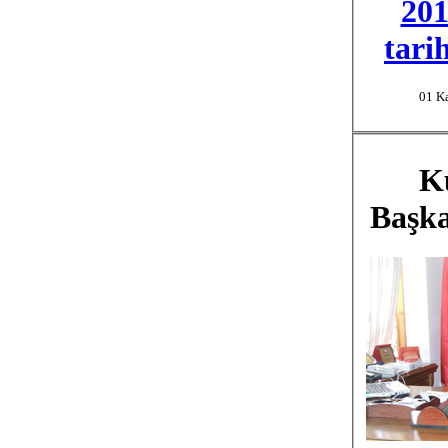
20
tari
01 K
K
Başka