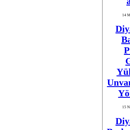
14 M
Diy
Ba
P
Yü
Unvan
Yö
15 N
Diy