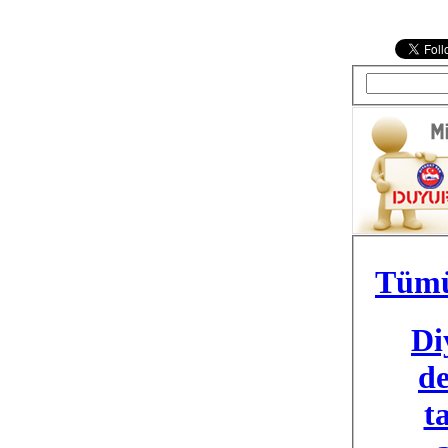
Tüm
Di
de
t