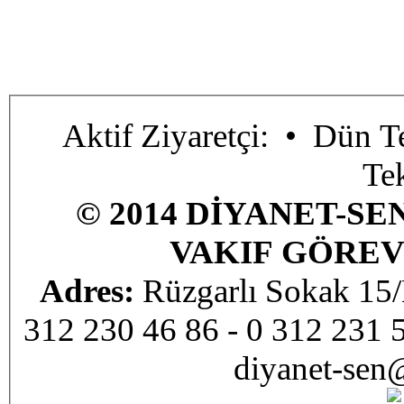
Aktif Ziyaretçi:
• Dün Te
Te
© 2014 DİYANET-SE
VAKIF GÖREV
Adres:
Rüzgarlı Sokak 1
312 230 46 86 - 0 312 231 
diyanet-sen@