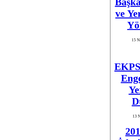
Başka
ve Ye
Yö
15 N
EKPS
Eng
Ye
D
13 N
201