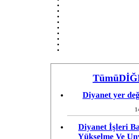
Tümü
DİĞ
Diyanet yer değ
1
Diyanet İşleri B
Yükselme Ve Unv