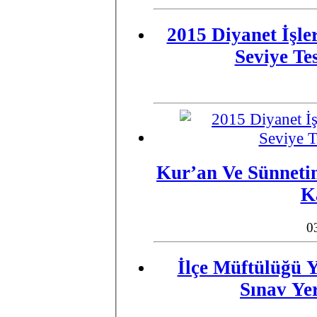
2015 Diyanet İşler
Seviye Te
​Kur’an Ve Sünneti
K
0
İlçe Müftülüğü Y
Sınav Ye