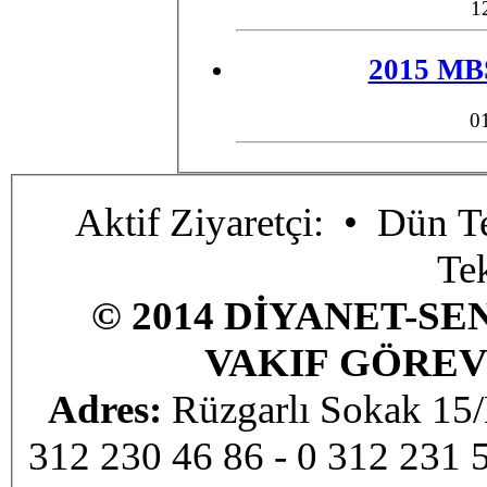
1
2015 MBS
0
Aktif Ziyaretçi:
• Dün Te
Te
© 2014 DİYANET-SE
VAKIF GÖREV
Adres:
Rüzgarlı Sokak 1
312 230 46 86 - 0 312 231 