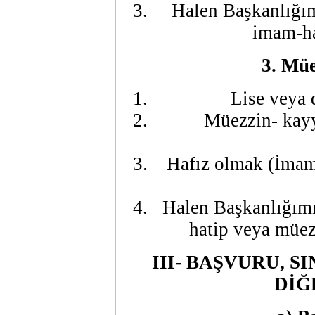
Halen Başkanlığım
imam-ha
3.
Müe
Lise veya
Müezzin- kayy
Hafız olmak (İmam 
Halen Başkanlığımı
hatip veya müe
III- BAŞVURU, S
DİĞ