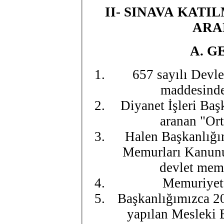
II- SINAVA KAT
ARA
A.
G
657 sayılı Devl
maddesinde 
Diyanet İşleri Baş
aranan "Ort
Halen Başkanlığım
Memurları Kanunu
devlet memu
Memuriyett
Başkanlığımızca 2
yapılan Mesleki B