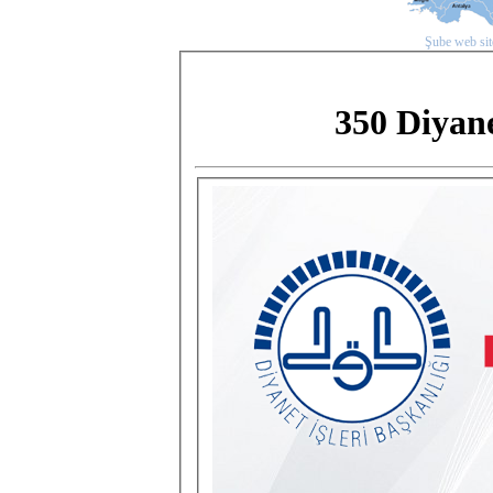
Şube web site
350 Diyane