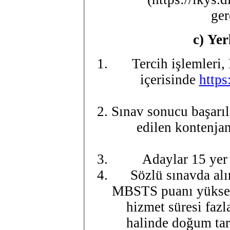
ger
c)
Yer
Tercih işlemleri,
içerisinde
https
Sınav sonucu başarılı
edilen kontenjan
Adaylar 15 yer 
Sözlü sınavda alı
MBSTS puanı yüksek 
hizmet süresi fazl
halinde doğum tar