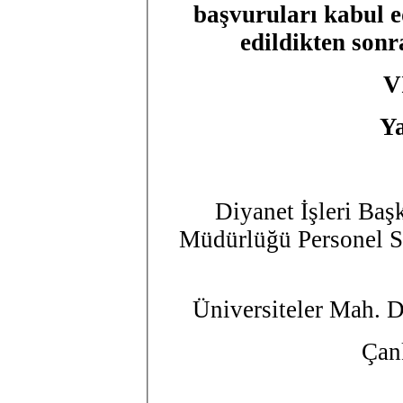
başvuruları kabul e
edildikten sonr
V
Ya
Diyanet İşleri Baş
Müdürlüğü Personel Si
Üniversiteler Mah. 
Ça