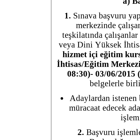
a)
Ba
1.
Sınava başvuru ya
merkezinde çalışanl
teşkilatında çalışanla
veya Dini Yüksek İhtis
hizmet içi eğitim ku
İhtisas/Eğitim Merkez
08:30)- 03/06/2015 (
belgelerle bir
Adaylardan istenen b
müracaat edecek ada
işlem
2.
Başvuru işlemle