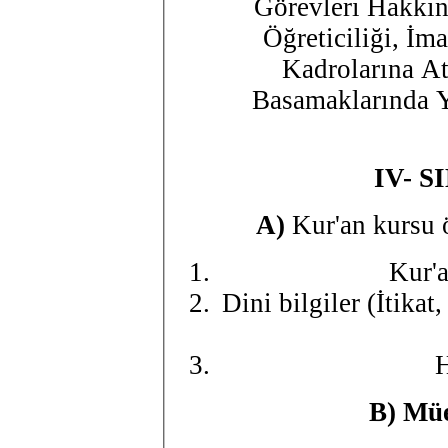
Görevleri Hakkın
Öğreticiliği, İ
Kadrolarına A
Basamaklarında 
IV- S
A)
Kur'an kursu ö
Kur'a
Dini bilgiler (İtikat
H
B) Müe