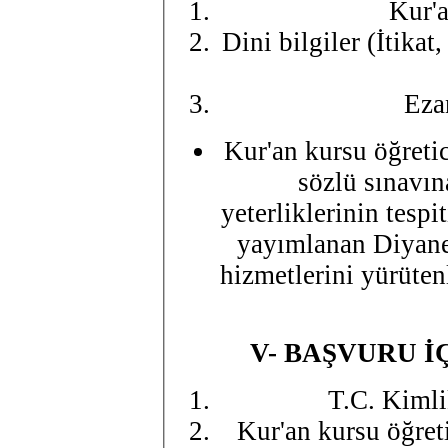
Kur'a
Dini bilgiler (İtikat
Eza
Kur'an kursu öğreti
sözlü sınavın
yeterliklerinin tesp
yayımlanan Diyanet
hizmetlerini yürütenl
V- BAŞVURU İ
T.C. Kimli
Kur'an kursu öğret