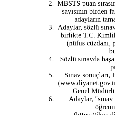
MBSTS puan sırasına
sayısının birden fa
adayların tama
Adaylar, sözlü sınav
birlikte T.C. Kimli
(nüfus cüzdanı, 
bu
Sözlü sınavda başar
p
Sınav sonuçları, 
(www.diyanet.gov.tr
Genel Müdürlüğ
Adaylar, "sınav 
öğrenm
(https://ikys.d