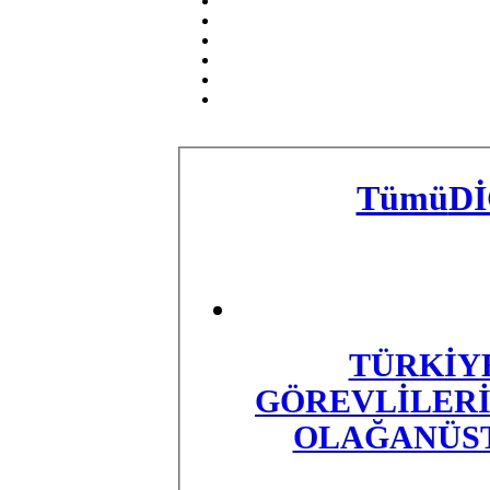
Tümü
D
​TÜRKİY
GÖREVLİLERİ 
OLAĞANÜST