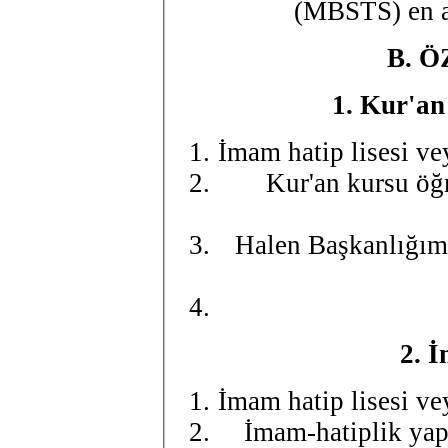
(MBSTS) en az
B.
Ö
1.
Kur'an 
İmam hatip lisesi v
Kur'an kursu öğr
Halen Başkanlığımı
2.
İ
İmam hatip lisesi v
İmam-hatiplik ya