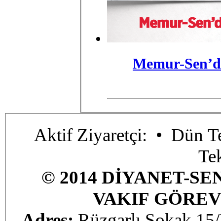
Memur-Sen’de
Aktif Ziyaretçi:
• Dün Te
Te
© 2014 DİYANET-SE
VAKIF GÖREV
Adres:
Rüzgarlı Sokak 1