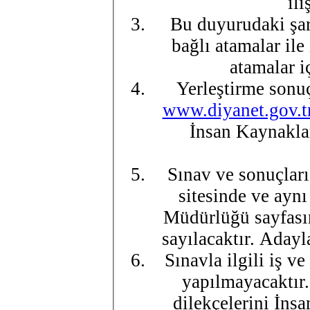
ili
Bu duyurudaki şar
bağlı atamalar ile
atamalar i
Yerleştirme sonuç
www.diyanet.gov.t
İnsan Kaynakla
Sınav ve sonuçları 
sitesinde ve ayn
Müdürlüğü sayfasın
sayılacaktır. Adayl
Sınavla ilgili iş v
yapılmayacaktır.
dilekçelerini İn